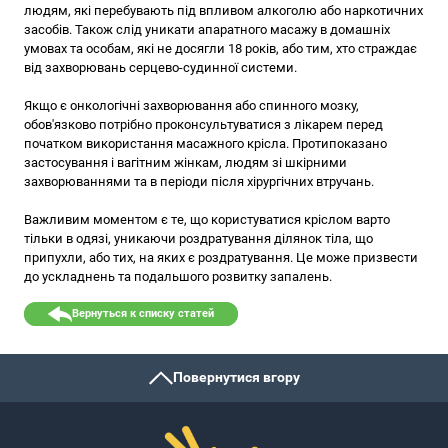
людям, які перебувають під впливом алкоголю або наркотичних
засобів. Також слід уникати апаратного масажу в домашніх
умовах та особам, які не досягли 18 років, або тим, хто страждає
від захворювань серцево-судинної системи.
Якщо є онкологічні захворювання або спинного мозку,
обов'язково потрібно проконсультуватися з лікарем перед
початком використання масажного крісла. Протипоказано
застосування і вагітним жінкам, людям зі шкірними
захворюваннями та в періоди після хірургічних втручань.
Важливим моментом є те, що користуватися кріслом варто
тільки в одязі, уникаючи роздратування ділянок тіла, що
припухли, або тих, на яких є роздратування. Це може призвести
до ускладнень та подальшого розвитку запалень.
Вернуться к списку статей
Повернутися вгору