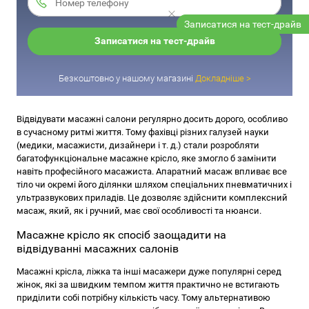
Записатися на тест-драйв
Записатися на тест-драйв
Безкоштовно у нашому магазині
Докладніше >
Відвідувати масажні салони регулярно досить дорого, особливо
в сучасному ритмі життя. Тому фахівці різних галузей науки
(медики, масажисти, дизайнери і т. д.) стали розробляти
багатофункціональне масажне крісло, яке змогло б замінити
навіть професійного масажиста. Апаратний масаж впливає все
тіло чи окремі його ділянки шляхом спеціальних пневматичних і
ультразвукових приладів. Це дозволяє здійснити комплексний
масаж, який, як і ручний, має свої особливості та нюанси.
Масажне крісло як спосіб заощадити на
відвідуванні масажних салонів
Масажні крісла, ліжка та інші масажери дуже популярні серед
жінок, які за швидким темпом життя практично не встигають
приділити собі потрібну кількість часу. Тому альтернативою