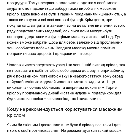
процедури. Тому прекрасна половина людства з особливою
акуратністю підходить до вибору таких виробів, як масажне
крісло, адже воно має бути з гарним поєднанням «ціна-якість», а
також виконувати всі свої основні функції. Крім цього, при
покупці слід витратити зайвий час на детальне вивчення всього
ряду представлених моделей, оскільки вони можуть бути
оснащені додатковими функціями масажу литок, шиї і т.д. Тут
кожен зможе вибрати щось для себе, залежно від проблемних
зон і особистих побажань. Завдяки масажу можна помітно
поправити своє здоров'я і прикрасити інтер'єр.
Чоловіки часто звертають увагу і на зовнішній вигляд крісла, так
як поставити в кабінеті або в себе вдома дешеву і непривабливу
річ є показником поганого смаку і низького статусу. Тому серед
найулюбленіших моделей чоловіків можна виділити ті, що
виконані з чорною оббивкою та шкіряним покриттям. Гарне
крісло у продуманому дизайні стане чудовим подарунком для
будь-якого чоловіка – як чоловіка, так і начальника.
Кому не рекомендується користуватися масажним
кріслом
Яким би якісним і досконалим не було б крісло, все-таки і для
нього є свої протипоказання. Не рекомендується такий масаж