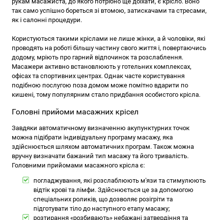
рукам масажиста, до якого потрібно ще доїхати, є крісло. Воно
так само успішно бореться зі втомою, затискачами та стресами,
як і салонні процедури.
Користуються такими кріслами не лише жінки, а й чоловіки, які
проводять на роботі більшу частину свого життя і, повертаючись
додому, мріють про гарний відпочинок та розслаблення.
Масажери активно встановлюють у готельних комплексах,
офісах та спортивних центрах. Однак часте користування
подібною послугою поза домом може помітно вдарити по
кишені, тому популярним стало придбання особистого крісла.
Головні прийоми масажних крісел
Завдяки автоматичному визначенню акупунктурних точок
можна підібрати індивідуальну програму масажу, яка
здійснюється шляхом автоматичних програм. Також можна
вручну визначати бажаний тип масажу та його тривалість.
Головними прийомами масажного крісла є:
погладжування, які розслаблюють м'язи та стимулюють
відтік крові та лімфи. Здійснюється це за допомогою
спеціальних роликів, що дозволяє розігріти та
підготувати тіло до наступного етапу масажу;
розтирання «розбивають» небажані затвердіння та