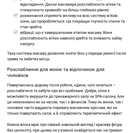
відкладення. Диски масажера розслаблюють м'язи та
стимулюють кровообіг на більш глибоких рівнях;
розминання сприяють впливу на всю систему м'язів
зони, що проробляється. Це покращує гнучкість спини та
стан хребта;
вібрації, що є завершальним етапом масажу. Вони
розслаблюють м'язи навколо хребта та знімають зайву
напругу.
Така система масажу дозволяє зняти біль у періоди ремісії після
травм та забитих місць.
Розслаблення для жінок та відпочинок для
чоловіків
Повертаючись додому після роботи, єдине, чого хочеться –
розслабитися та забути про всі проблеми. Добре, коли є
можливість вирушити до тренажерного залу чи SPA-салону. Але
це неекономно як за часом, так і з фінансів. Тому як жінки, так і
чоловіки часто віддають перевагу масажним кріслам, які не
тільки повертають сили, а й справляють терапевтичний ефект.
Кожна жінка мріє про свіжий зовнішній вигляд і красиву фігуру
без целюліту, при цьому не у кожної знайдеться час на тривалі