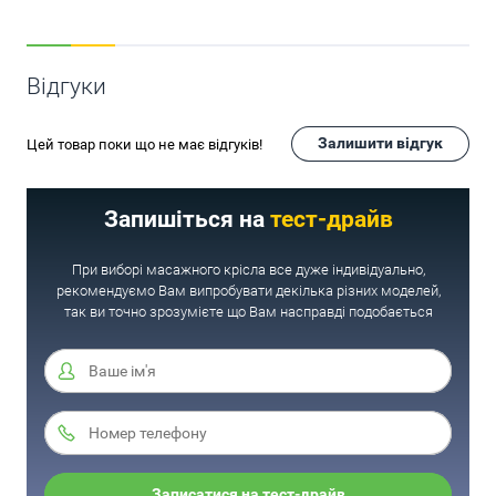
Відгуки
Залишити відгук
Цей товар поки що не має відгуків!
Запишіться на
тест-драйв
При виборі масажного крісла все дуже індивідуально,
рекомендуємо Вам випробувати декілька різних моделей,
так ви точно зрозумієте що Вам насправді подобається
Записатися на тест-драйв