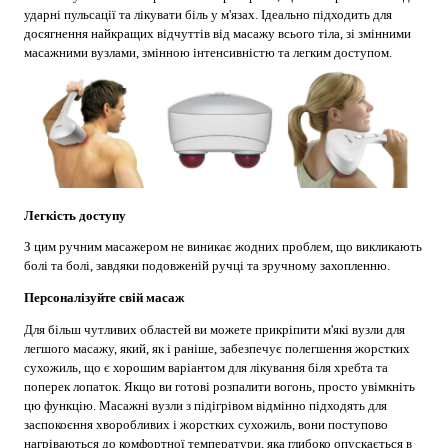
ударні пульсації та лікувати біль у м'язах. Ідеально підходить для
досягнення найкращих відчуттів від масажу всього тіла, зі змінними
масажними вузлами, змінною інтенсивністю та легким доступом.
Легкість доступу
З цим ручним масажером не виникає жодних проблем, що викликають
болі та болі, завдяки подовженій ручці та зручному захопленню.
Персоналізуйте свій масаж
Для більш чутливих областей ви можете прикріпити м'які вузли для
легшого масажу, який, як і раніше, забезпечує полегшення жорстких
сухожиль, що є хорошим варіантом для лікування біля хребта та
поперек лопаток. Якщо ви готові розпалити вогонь, просто увімкніть
цю функцію. Масажні вузли з підігрівом відмінно підходять для
заспокоєння хворобливих і жорстких сухожиль, вони поступово
нагріваються до комфортної температури, яка глибоко опускається в