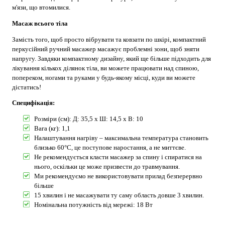
м'язи, що втомилися.
Масаж всього тіла
Замість того, щоб просто вібрувати та ковзати по шкірі, компактний
перкусійний ручний масажер масажує проблемні зони, щоб зняти
напругу. Завдяки компактному дизайну, який ще більше підходить для
лікування кількох ділянок тіла, ви можете працювати над спиною,
попереком, ногами та руками у будь-якому місці, куди ви можете
дістатись!
Специфікація:
Розміри (см): Д: 35,5 x Ш: 14,5 x В: 10
Вага (кг): 1,1
Налаштування нагріву – максимальна температура становить
близько 60°C, це поступове наростання, а не миттєве.
Не рекомендується класти масажер за спину і спиратися на
нього, оскільки це може призвести до травмування.
Ми рекомендуємо не використовувати прилад безперервно
більше
15 хвилин і не масажувати ту саму область довше 3 хвилин.
Номінальна потужність від мережі: 18 Вт