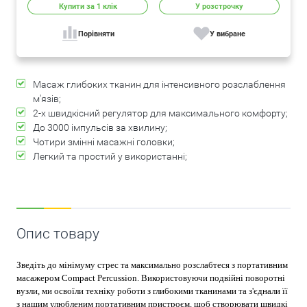
Купити за 1 клiк
У розстрочку
Порівняти
У вибране
Масаж глибоких тканин для інтенсивного розслаблення
м'язів;
2-х швидкісний регулятор для максимального комфорту;
До 3000 імпульсів за хвилину;
Чотири змінні масажні головки;
Легкий та простий у використанні;
Опис товару
Зведіть до мінімуму стрес та максимально розслабтеся з портативним
масажером Compact Percussion. Використовуючи подвійні поворотні
вузли, ми освоїли техніку роботи з глибокими тканинами та з'єднали її
з нашим улюбленим портативним пристроєм, щоб створювати швидкі