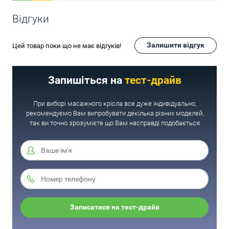
Відгуки
Залишити відгук
Цей товар поки що не має відгуків!
Запишіться на
тест-драйв
При виборі масажного крісла все дуже індивідуально,
рекомендуємо Вам випробувати декілька різних моделей,
так ви точно зрозумієте що Вам насправді подобається
Записатися на тест-драйв