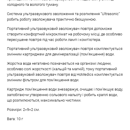
холодного та вологого туману.
Система ультразвукового зволоження та розпилення "Ultrasonic"
робить роботу зволожувача практично безшумною.
Портативний ультразвуковий зволожувач повітря допоможе
створити комфортний мікроклімат на робочому місці, де особливо
пересушене повітря під час роботи ламп і комп'ютера.
Портативний ультразвуковий зволожувач повітря комплектується
змінним картриджем для демінералізації (пом'якшення) води.
Жорстка вода негативно позначається на організмі людини,
особливо солі жорсткості (кальцій та магній), тому портативний
ультразвуковий зволожувач повітря від HoMedics комплектується
змінним фільтром для пом'якшення води.
Картридж пом'якшення води знезаражує, очищає і пом'якшує воду,
запобігаючи утворенню сольового нальоту і робить краплі води,
що розпилюються, максимально чистими.
Розміри: 2×9×2 см.
Вага: 10 г